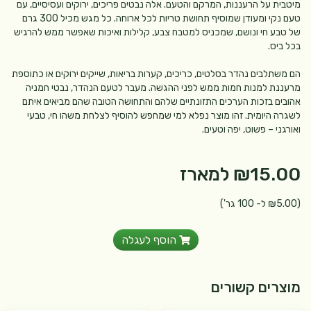
מיטבית על הרעננות, המרקם והטעם. אלה נבטים פריכים, ירוקים ועסיסיים, עם
טעם נקי ומעודן שמוסיף תחושת טריות לכל ארוחה. כל מגש מכיל 300 גרם
של טבע חי ונושם, שמכניס למטבח צבע, קלילות ואיכות שאפשר ממש להרגיש
בכל ביס.
הם משתלבים נהדר בסלטים, כריכים, קערות בריאות, שייקים ירוקים או כתוספת
מרעננת למנות חמות ממש לפני ההגשה. מעבר לטעם הנהדר, נבטי חמניה
אהובים בזכות הערכים התזונתיים שלהם והתחושה הטובה שהם מביאים איתם
לשגרה היומית. זהו מוצר נפלא למי שמחפש להוסיף לצלחת משהו חי, טבעי
ואורגני – פשוט, יפה וטעים.
₪15.00
למארז
(₪5.00 ל- 100 גר')
הוסף לעגלה
מוצרים קשורים