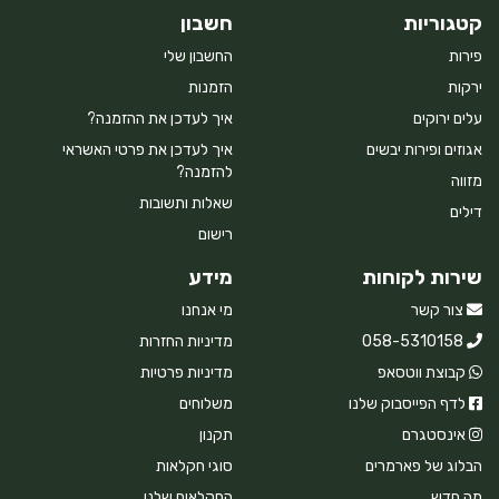
קטגוריות
חשבון
פירות
החשבון שלי
ירקות
הזמנות
עלים ירוקים
איך לעדכן את ההזמנה?
אגוזים ופירות יבשים
איך לעדכן את פרטי האשראי
להזמנה?
מזווה
שאלות ותשובות
דילים
רישום
שירות לקוחות
מידע
צור קשר
מי אנחנו
058-5310158
מדיניות החזרות
קבוצת ווטסאפ
מדיניות פרטיות
לדף הפייסבוק שלנו
משלוחים
אינסטגרם
תקנון
הבלוג של פארמרים
סוגי חקלאות
מה חדש
החקלאים שלנו