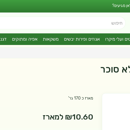
אן מגיעים?
חיפוש
ים ועלי מיקרו
אגוזים ופירות יבשים
משקאות
אפיה ומתוקים
דגני
א סוכר
מארז כ 170 גר'
₪10.60
למארז