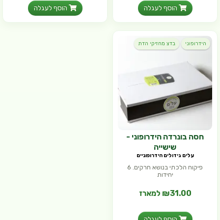
(₪8.24 ל- 100 גר')
הוסף לעגלה
הוסף לעגלה
הידרופוני
בדצ מחזיקי הדת
חסה בונרדה הידרופוני -
שישייה
עלים גידולים הידרופוניים
פיקוח הלכתי בנושא חרקים. 6
יחידות
₪31.00 למארז
הוסף לעגלה