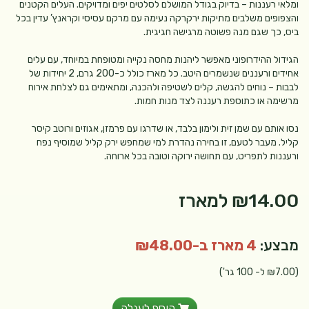
ומלאי רעננות – בדיוק בגודל המושלם לסלטים יפים ומדויקים. העלים הקטנים
והצפופים משלבים מתיקות ירקרקה נעימה עם מרקם עסיסי וקראנץ’ עדין בכל
ביס, כך שגם מנה פשוטה מרגישה חגיגית.
הגידול ההידרופוני מאפשר ליהנות מחסה נקייה ומטופחת במיוחד, עם עלים
אחידים ורעננים שנשמרים היטב. כל מארז כולל כ-200 גרם, 2 יחידות של
לבבות – נוחים להגשה, קלים לשטיפה ולהכנה, ומתאימים גם לצלחת אירוח
מרשימה או כתוספת רעננה לצד מנות חמות.
נסו אותם עם שמן זית ולימון בלבד, או שדרגו עם פרמזן, אגוזים ורוטב קיסר
קליל. מעבר לטעם, זו בחירה נהדרת למי שמחפש ירק קליל שמוסיף נפח
ורעננות לתפריט, עם תחושה ירוקה וטובה בכל ארוחה.
₪14.00
למארז
מבצע:
4 מארז ב-₪48.00
(₪7.00 ל- 100 גר')
הוסף לעגלה