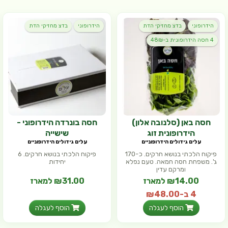
הידרופוני
בדצ מחזיקי הדת
הידרופוני
בדצ מחזיקי הדת
4 חסה הידרופונית ב-48₪
חסה באן (סלנובה אלון)
חסה בונרדה הידרופוני -
הידרופונית זוג
שישייה
עלים גידולים הידרופוניים
עלים גידולים הידרופוניים
פיקוח הלכתי בנושא חרקים. כ-170
פיקוח הלכתי בנושא חרקים. 6
ג'. משפחת חסה חמאה. טעם נפלא
יחידות
ומרקם עדין
₪14.00 למארז
₪31.00 למארז
4 ב-₪48.00
(₪8.24 ל- 100 גר')
הוסף לעגלה
הוסף לעגלה