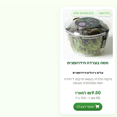
הידרופוני
בדצ מחזיקי הדת
חסה בונרדה הידרופונית
עלים גידולים הידרופוניים
פיקוח הלכתי בנושא חרקים. 1 יחידה.
חסה מסולסלת טעימה
₪9.50 למארז
(₪6.33 ל- 100 גר')
הוסף לעגלה