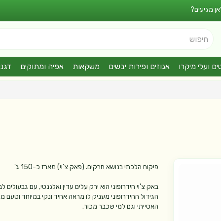
אן מגיעים?
חיפוש
ים ועלי מיקרו
אגוזים ופירות יבשים
משקאות
אפיה ומתוקים
דגני
פיקוח הלכתי בנושא חרקים. (פאק צ'וי) מארז כ-150 ג'
באק צ'וי הידרופוני הוא ירק עלים עדין ואלגנטי, עם גבעולים 
הגידול ההידרופוני מעניק לו מראה אחיד ונקי במיוחד וטעם
האסייתי וגם למי שכבר מכור.