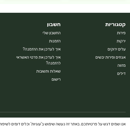
קטגוריות
חשבון
פירות
החשבון שלי
ירקות
הזמנות
עלים ירוקים
איך לעדכן את ההזמנה?
אגוזים ופירות יבשים
איך לעדכן את פרטי האשראי
להזמנה?
מזווה
שאלות ותשובות
דילים
רישום
Powered By Farmerim
אנו שמים דגש על פרטיותכם. באתר זה נעשה שימוש ב'עוגיות' וכלים דומים לשיפור ח