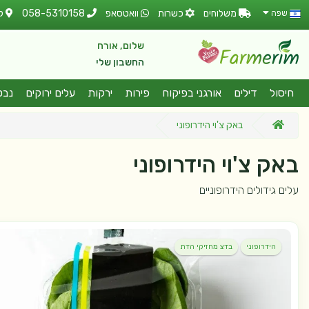
משלוחים
כשרות
וואטסאפ
058-5310158
ל
שפה
שלום, אורח
החשבון שלי
חיסול
דילים
אורגני בפיקוח
פירות
ירקות
עלים ירוקים
נבט
באק צ'וי הידרופוני
באק צ'וי הידרופוני
עלים גידולים הידרופוניים
הידרופוני
בדצ מחזיקי הדת