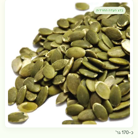
בדצ העדה החרדית
כ-170 גר'