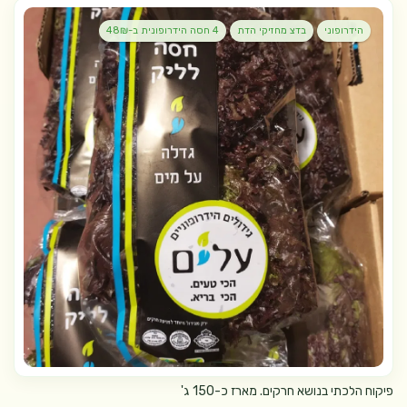
הידרופוני
בדצ מחזיקי הדת
4 חסה הידרופונית ב-48₪
פיקוח הלכתי בנושא חרקים. מארז כ-150 ג'