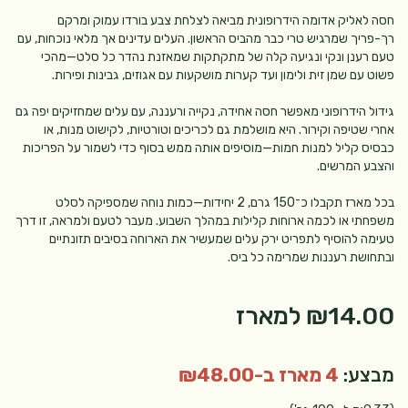
חסה לאליק אדומה הידרופונית מביאה לצלחת צבע בורדו עמוק ומרקם
רך-פריך שמרגיש טרי כבר מהביס הראשון. העלים עדינים אך מלאי נוכחות, עם
טעם רענן ונקי ונגיעה קלה של מתקתקות שמאזנת נהדר כל סלט—מהכי
פשוט עם שמן זית ולימון ועד קערות מושקעות עם אגוזים, גבינות ופירות.
גידול הידרופוני מאפשר חסה אחידה, נקייה ורעננה, עם עלים שמחזיקים יפה גם
אחרי שטיפה וקירור. היא מושלמת גם לכריכים וטורטיות, לקישוט מנות, או
כבסיס קליל למנות חמות—מוסיפים אותה ממש בסוף כדי לשמור על הפריכות
והצבע המרשים.
בכל מארז תקבלו כ־150 גרם, 2 יחידות—כמות נוחה שמספיקה לסלט
משפחתי או לכמה ארוחות קלילות במהלך השבוע. מעבר לטעם ולמראה, זו דרך
טעימה להוסיף לתפריט ירק עלים שמעשיר את הארוחה בסיבים תזונתיים
ובתחושת רעננות שמרימה כל ביס.
₪14.00
למארז
מבצע:
4 מארז ב-₪48.00