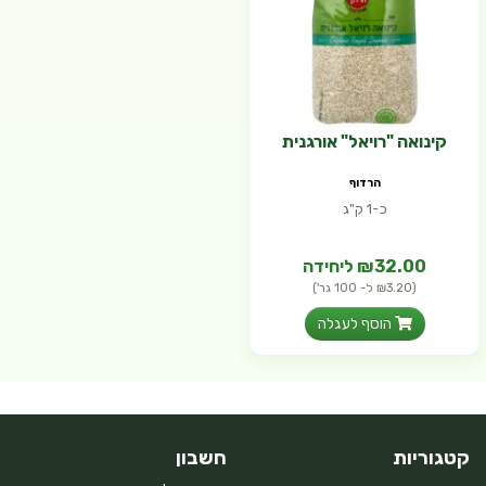
קינואה "רויאל" אורגנית
הרדוף
כ-1 ק"ג
₪32.00 ליחידה
(₪3.20 ל- 100 גר')
הוסף לעגלה
קטגוריות
חשבון