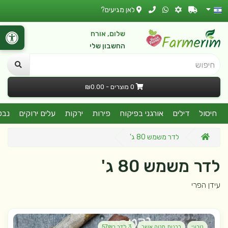
לאן מגיעים?
שלום, אורח
החשבון שלי
חיפוש
0 מוצרים - ₪0.00
חיסול
דילים
אורגני בפיקוח
פירות
ירקות
עלים ירוקים
נבט
לדר משמש 80 ג'
לדר משמש 80 ג'
עידן הפרי
טבעי
רבנות מטה אשר
3 לדר ב57₪