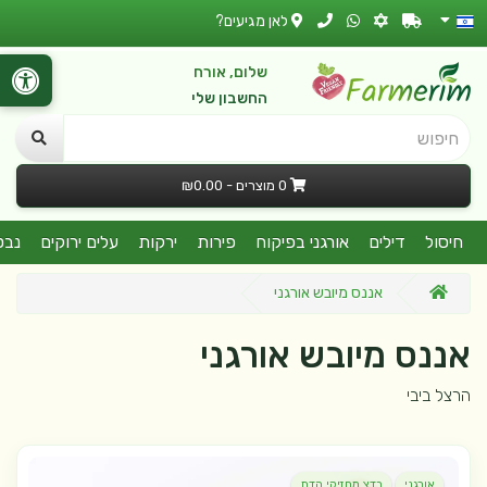
לאן מגיעים?
שלום, אורח
החשבון שלי
חיפוש
0 מוצרים - ₪0.00
חיסול
דילים
אורגני בפיקוח
פירות
ירקות
עלים ירוקים
נבט
אננס מיובש אורגני
אננס מיובש אורגני
הרצל ביבי
אורגני
בדצ מחזיקי הדת