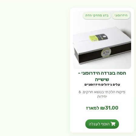
הידרופוני
בדצ מחזיקי הדת
חסה בונרדה הידרופוני -
שישייה
עלים גידולים הידרופוניים
פיקוח הלכתי בנושא חרקים. 6
יחידות
₪31.00 למארז
הוסף לעגלה