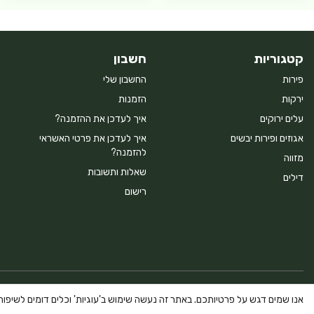
קטגוריות
חשבון
פירות
החשבון שלי
ירקות
הזמנות
עלים ירוקים
איך לעדכן את ההזמנה?
אגוזים ופירות יבשים
איך לעדכן את פרטי האשראי
להזמנה?
מזווה
שאלות ותשובות
דילים
רישום
Powered By Farmerim
אנו שמים דגש על פרטיותכם. באתר זה נעשה שימוש ב'עוגיות' וכלים דומים לשיפור ח