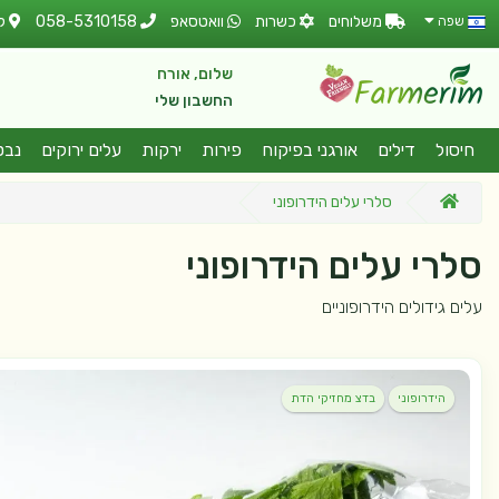
משלוחים
כשרות
וואטסאפ
058-5310158
ל
שפה
שלום, אורח
החשבון שלי
חיסול
דילים
אורגני בפיקוח
פירות
ירקות
עלים ירוקים
נבט
סלרי עלים הידרופוני
סלרי עלים הידרופוני
עלים גידולים הידרופוניים
הידרופוני
בדצ מחזיקי הדת