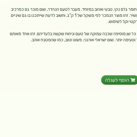
חומר גלם נקי, טבעי ואהוב במיוחד. מעבר לטעם הנהדר, שום מוכר גם כמרכיב
מזין ופופולרי במטבח הבריא, ומשתלב בקלות בתפריט מאוזן ועשיר. זהו מוצר הנמכר לפי משקל של 1 ק"ג, וחשוב לדעת שייתכנו בו גם שיניים
רקטי וקל לשימוש.
 – כל שן מוסיפה שכבה עמוקה של טעם וניחוח שקשה בלעדיהם. זהו אחד מאותם
וטעימה יותר. שום ישראלי אורגני, פשוט וטוב, כמו שהמטבח אוהב.
הוסף לעגלה