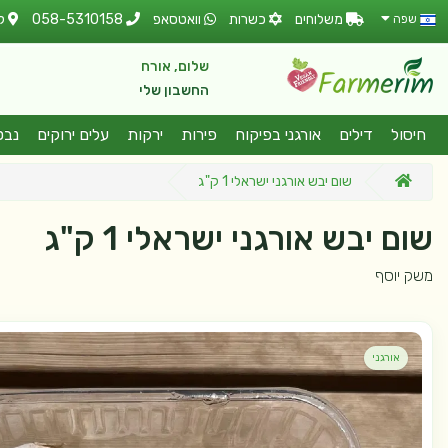
משלוחים
כשרות
וואטסאפ
058-5310158
ל
שפה
שלום, אורח
החשבון שלי
חיסול
דילים
אורגני בפיקוח
פירות
ירקות
עלים ירוקים
נבט
שום יבש אורגני ישראלי 1 ק"ג
שום יבש אורגני ישראלי 1 ק"ג
משק יוסף
אורגני