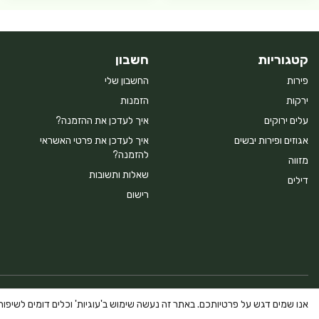
קטגוריות
חשבון
פירות
החשבון שלי
ירקות
הזמנות
עלים ירוקים
איך לעדכן את ההזמנה?
אגוזים ופירות יבשים
איך לעדכן את פרטי האשראי
להזמנה?
מזווה
שאלות ותשובות
דילים
רישום
Powered By Farmerim
אנו שמים דגש על פרטיותכם. באתר זה נעשה שימוש ב'עוגיות' וכלים דומים לשיפור ח