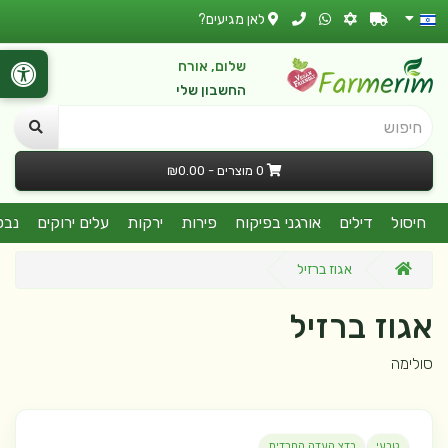
לאן מגיעים?
שלום, אורח
החשבון שלי
חיפוש
0 מוצרים - ₪0.00
חיסול
דילים
אורגני בפיקוח
פירות
ירקות
עלים ירוקים
נבט
אגוז ברזיל
אגוז ברזיל
סולימה
טבעי
בדצ העדה החרדית