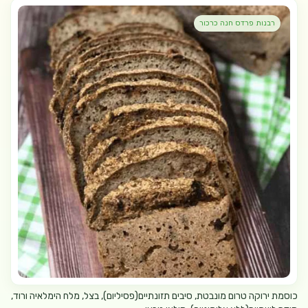
רבנות פרדס חנה כרכור
כוסמת ירוקה טרום מונבטת, סיבים תזונתיים(פסיליום), בצל, מלח הימלאיה ורוד,