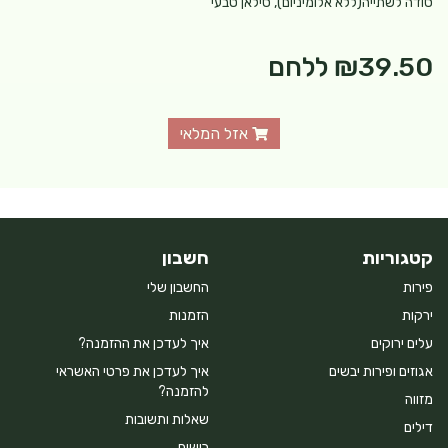
סודה לשתייה(ללא אלומיניום), סילאן טבעי
₪39.50
ללחם
אזל המלאי
קטגוריות
חשבון
פירות
החשבון שלי
ירקות
הזמנות
עלים ירוקים
איך לעדכן את ההזמנה?
אגוזים ופירות יבשים
איך לעדכן את פרטי האשראי
להזמנה?
מזווה
שאלות ותשובות
דילים
רישום