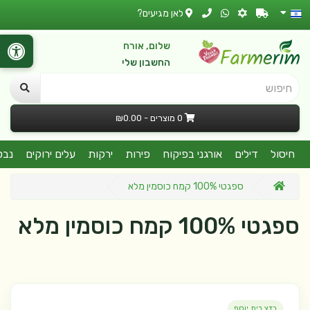
לאן מגיעים?
שלום, אורח
החשבון שלי
חיפוש
0 מוצרים - ₪0.00
חיסול
דילים
אורגני בפיקוח
פירות
ירקות
עלים ירוקים
נבט
ספגטי 100% קמח כוסמין מלא
ספגטי 100% קמח כוסמין מלא
בדצ בית יוסף