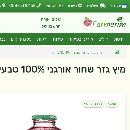
משלוחים
כשרות
וואטסאפ
058-5310158
ל
שפה
שלום, אורח
החשבון שלי
חיסול
דילים
אורגני בפיקוח
פירות
ירקות
עלים ירוקים
נבט
מיץ גזר שחור אורגני 100% טבעי
מיץ גזר שחור אורגני 100% טבעי
אורגני
בדצ בית יוסף