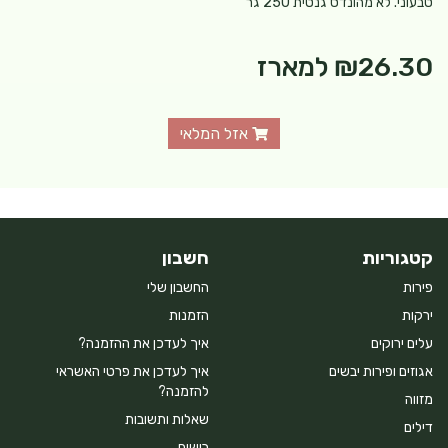
טבעוני. לא מהונדס גנטית 250 גר'
₪26.30
למארז
אזל המלאי
קטגוריות
חשבון
פירות
החשבון שלי
ירקות
הזמנות
עלים ירוקים
איך לעדכן את ההזמנה?
אגוזים ופירות יבשים
איך לעדכן את פרטי האשראי
להזמנה?
מזווה
שאלות ותשובות
דילים
רישום