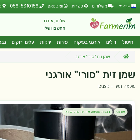
משלוחים
כשרות
וואטסאפ
058-5310158
ל
שפה
שלום, אורח
החשבון שלי
חיסול
דילים
אורגני בפיקוח
פירות
ירקות
עלים ירוקים
נבט
שמן זית "סורי" אורגני
שמן זית "סורי" אורגני
שלמה זמיר - ניצנים
אורגני
רבנות מועצה אזורית נחל שורק