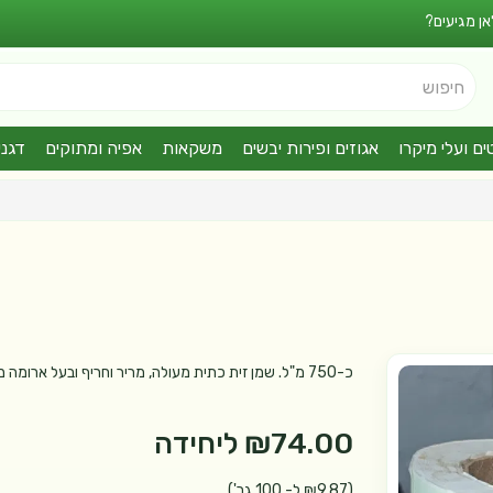
אן מגיעים?
חיפוש
ים ועלי מיקרו
אגוזים ופירות יבשים
משקאות
אפיה ומתוקים
דגני
כ-750 מ"ל. שמן זית כתית מעולה, מריר וחריף ובעל ארומה משגעת.
₪74.00
ליחידה
(₪9.87 ל- 100 גר')