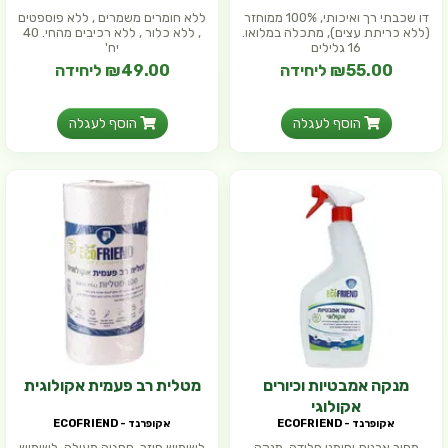
דו שכבתי רך ואיכותי, 100% ממוחזר
ללא חומרים משמרים , ללא פוספטים
(ללא כריתת עצים), מתכלה במלואו.
, ללא כלור , ללא רכיבים מהחי. 40
16 גלילים
יח'
₪55.00 ליחידה
₪49.00 ליחידה
הוסף לעגלה
הוסף לעגלה
מנקה אמבטיות וכיורים
מטלית רב פעמית אקולוגית
אקולוגי
אקופרנד - ECOFRIEND
אקופרנד - ECOFRIEND
מסיר אבנית וסימני חלודה, מנקה
לשימוש חוזר, ספגיה מעולה, לשימוש