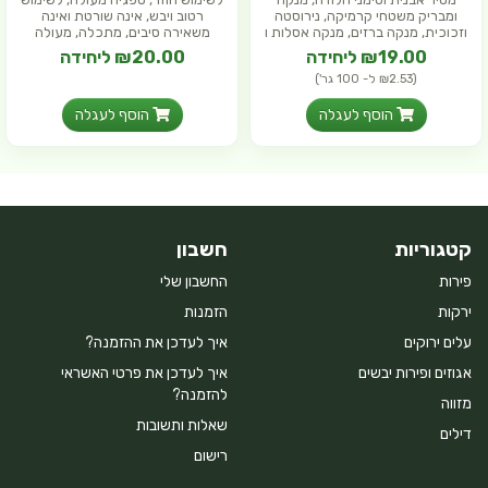
ומבריק משטחי קרמיקה, נירוסטה
רטוב ויבש, אינה שורטת ואינה
וזכוכית, מנקה ברזים, מנקה אסלות ו
משאירה סיבים, מתכלה, מעולה
בספי
₪19.00 ליחידה
₪20.00 ליחידה
(₪2.53 ל- 100 גר')
הוסף לעגלה
הוסף לעגלה
קטגוריות
חשבון
פירות
החשבון שלי
ירקות
הזמנות
עלים ירוקים
איך לעדכן את ההזמנה?
אגוזים ופירות יבשים
איך לעדכן את פרטי האשראי
להזמנה?
מזווה
שאלות ותשובות
דילים
רישום