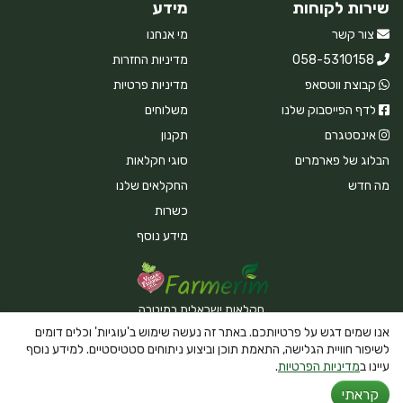
שירות לקוחות
מידע
צור קשר
מי אנחנו
058-5310158
מדיניות החזרות
קבוצת ווטסאפ
מדיניות פרטיות
לדף הפייסבוק שלנו
משלוחים
אינסטגרם
תקנון
הבלוג של פארמרים
סוגי חקלאות
מה חדש
החקלאים שלנו
כשרות
מידע נוסף
חקלאות ישראלית במיטבה
אנו שמים דגש על פרטיותכם. באתר זה נעשה שימוש ב'עוגיות' וכלים דומים
לשיפור חוויית הגלישה, התאמת תוכן וביצוע ניתוחים סטטיסטיים. למידע נוסף
עיינו ב
מדיניות הפרטיות
.
Powered By Farmerim
קראתי