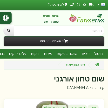
לאן מגיעים?
שלום, אורח
החשבון שלי
חיפוש
0 מוצרים - ₪0.00
חיסול
דילים
אורגני בפיקוח
פירות
ירקות
עלים ירוקים
נבט
שום טחון אורגני
שום טחון אורגני
קנהמלה - CANNAMELA
אורגני
רבנות ישראל
4 תבלינים ב-64₪