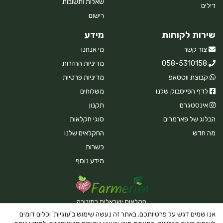
שאלות ותשובות
דילים
רישום
שירות לקוחות
מידע
צור קשר
מי אנחנו
058-5310158
מדיניות החזרות
קבוצת ווטסאפ
מדיניות פרטיות
לדף הפייסבוק שלנו
משלוחים
אינסטגרם
תקנון
הבלוג של פארמרים
סוגי חקלאות
מה חדש
החקלאים שלנו
כשרות
מידע נוסף
חקלאות ישראלית במיטבה
אנו שמים דגש על פרטיותכם. באתר זה נעשה שימוש ב'עוגיות' וכלים דומים