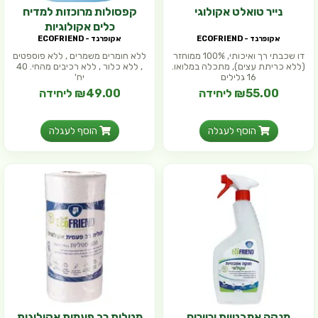
נייר טואלט אקולוגי
קפסולות מרוכזות למדיח
כלים אקולוגיות
אקופרנד - ECOFRIEND
אקופרנד - ECOFRIEND
דו שכבתי רך ואיכותי, 100% ממוחזר
ללא חומרים משמרים , ללא פוספטים
(ללא כריתת עצים), מתכלה במלואו.
, ללא כלור , ללא רכיבים מהחי. 40
16 גלילים
יח'
₪55.00 ליחידה
₪49.00 ליחידה
הוסף לעגלה
הוסף לעגלה
מנקה אמבטיות וכיורים
מטלית רב פעמית אקולוגית