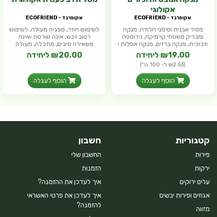
אקולוגי
אקופרנד - ECOFRIEND
אקופרנד - ECOFRIEND
מסיר אבנית וסימני חלודה, מנקה
לשימוש חוזר, ספגיה מעולה, לשימוש
ומבריק משטחי קרמיקה, נירוסטה
רטוב ויבש, אינה שורטת ואינה
וזכוכית, מנקה ברזים, מנקה אסלות ו
משאירה סיבים, מתכלה, מעולה
בספי
₪19.00 ליחידה
₪20.00 ליחידה
(₪2.53 ל- 100 גר')
הוסף לעגלה
הוסף לעגלה
קטגוריות
חשבון
פירות
החשבון שלי
ירקות
הזמנות
עלים ירוקים
איך לעדכן את ההזמנה?
אגוזים ופירות יבשים
איך לעדכן את פרטי האשראי
להזמנה?
מזווה