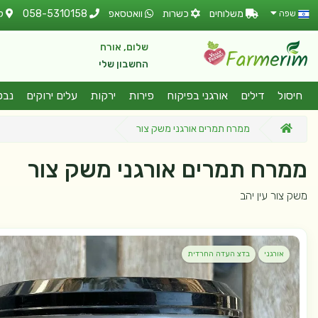
משלוחים
כשרות
וואטסאפ
058-5310158
ל
שפה
שלום, אורח
החשבון שלי
חיסול
דילים
אורגני בפיקוח
פירות
ירקות
עלים ירוקים
נבט
ממרח תמרים אורגני משק צור
ממרח תמרים אורגני משק צור
משק צור עין יהב
אורגני
בדצ העדה החרדית