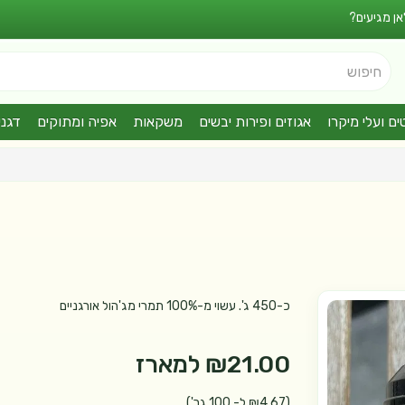
אן מגיעים?
חיפוש
ים ועלי מיקרו
אגוזים ופירות יבשים
משקאות
אפיה ומתוקים
דגני
כ-450 ג'. עשוי מ-100% תמרי מג'הול אורגניים
₪21.00
למארז
(₪4.67 ל- 100 גר')