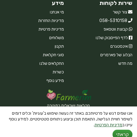
שירות לקוחות
מידע
צור קשר
מי אנחנו
058-5310158
מדיניות החזרות
קבוצת ווטסאפ
מדיניות פרטיות
לדף הפייסבוק שלנו
משלוחים
אינסטגרם
תקנון
הבלוג של פארמרים
סוגי חקלאות
מה חדש
החקלאים שלנו
כשרות
מידע נוסף
חקלאות ישראלית במיטבה
אנו שמים דגש על פרטיותכם. באתר זה נעשה שימוש ב'עוגיות' וכלים דומים
לשיפור חוויית הגלישה, התאמת תוכן וביצוע ניתוחים סטטיסטיים. למידע נוסף
עיינו ב
מדיניות הפרטיות
.
Powered By Farmerim
קראתי