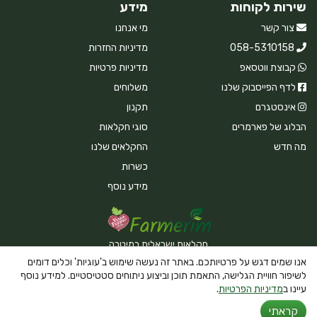
שירות לקוחות
מידע
צור קשר
מי אנחנו
058-5310158
מדיניות החזרות
קבוצת ווטסאפ
מדיניות פרטיות
לדף הפייסבוק שלנו
משלוחים
אינסטגרם
תקנון
הבלוג של פארמרים
סוגי חקלאות
מה חדש
החקלאים שלנו
כשרות
מידע נוסף
חקלאות ישראלית במיטבה
אנו שמים דגש על פרטיותכם. באתר זה נעשה שימוש ב'עוגיות' וכלים דומים
לשיפור חוויית הגלישה, התאמת תוכן וביצוע ניתוחים סטטיסטיים. למידע נוסף
עיינו ב
מדיניות הפרטיות
.
Powered By Farmerim
קראתי