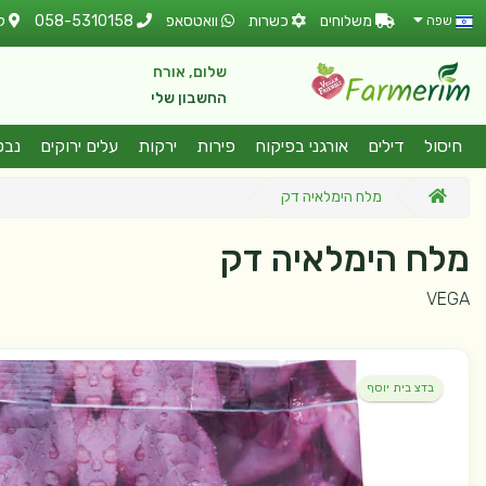
משלוחים
כשרות
וואטסאפ
058-5310158
ל
שפה
שלום, אורח
החשבון שלי
חיסול
דילים
אורגני בפיקוח
פירות
ירקות
עלים ירוקים
נבט
מלח הימלאיה דק
מלח הימלאיה דק
VEGA
בדצ בית יוסף