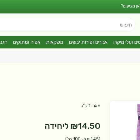
אן מגיעים?
חיפוש
ים ועלי מיקרו
אגוזים ופירות יבשים
משקאות
אפיה ומתוקים
דגני
מארז 1 ק"ג
₪14.50
ליחידה
(₪1.45 ל- 100 גר')