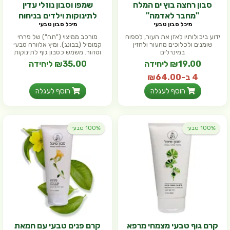
סבון רחצה בוץ ים המלח
שמפו וסבון נוזלי עדין
"מחבר לאדמה"
לתינוקות וילדים בניחוח
מיכל סבון טבעי
מיכל סבון טבעי
לבנדר וקמומיל
ידוע ביכולותיו לאזן את העור, לספוח
מורכב ממיצוי ("תה") של פרחי
שומנים ולכלוכים מהעור ולהזין
קמומיל (בבונג), ומיץ אלוורה טבעי
במינרלים
וטהור. משמש כסבון גוף לתינוקות
₪19.00 ליחידה
₪35.00 ליחידה
4 ב-₪64.00
הוסף לעגלה
הוסף לעגלה
100% טבעי
100% טבעי
קרם גוף טבעי מצמחי מרפא
קרם פנים טבעי עם חמאת