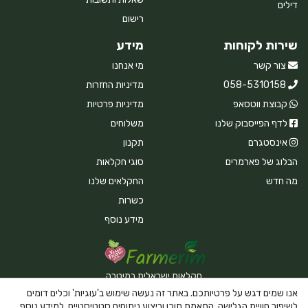
דילים
רישום
שירות לקוחות
מידע
צור קשר
מי אנחנו
058-5310158
מדיניות החזרות
קבוצת ווטסאפ
מדיניות פרטיות
לדף הפייסבוק שלנו
משלוחים
אינסטגרם
תקנון
הבלוג של פארמרים
סוגי חקלאות
מה חדש
החקלאים שלנו
כשרות
מידע נוסף
חקלאות ישראלית במיטבה
אנו שמים דגש על פרטיותכם. באתר זה נעשה שימוש ב'עוגיות' וכלים דומים
לשיפור חוויית הגלישה, התאמת תוכן וביצוע ניתוחים סטטיסטיים. למידע נוסף