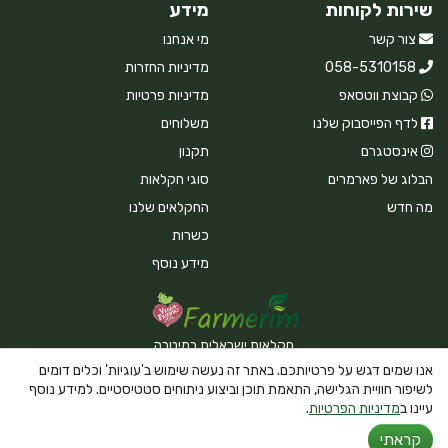
שירות לקוחות
מידע
צור קשר
מי אנחנו
058-5310158
מדיניות החזרות
קבוצת ווטסאפ
מדיניות פרטיות
לדף הפייסבוק שלנו
משלוחים
אינסטגרם
תקנון
הבלוג של פארמרים
סוגי חקלאות
מה חדש
החקלאים שלנו
כשרות
מידע נוסף
חקלאות ישראלית במיטבה
אנו שמים דגש על פרטיותכם. באתר זה נעשה שימוש ב'עוגיות' וכלים דומים
לשיפור חוויית הגלישה, התאמת תוכן וביצוע ניתוחים סטטיסטיים. למידע נוסף
עיינו ב
מדיניות הפרטיות
.
Powered By Farmerim
קראתי