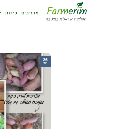
Ski
t
מדריכים
פירות
י
conten
חקלאות ישראלית במיטבה
26
נוב